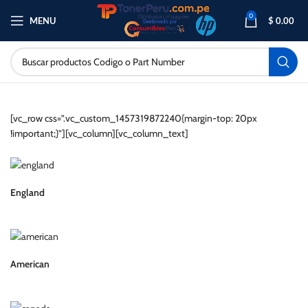
0
MENU
$
0.00
[vc_row css=”.vc_custom_1457319872240{margin-top: 20px
!important;}”][vc_column][vc_column_text]
England
American