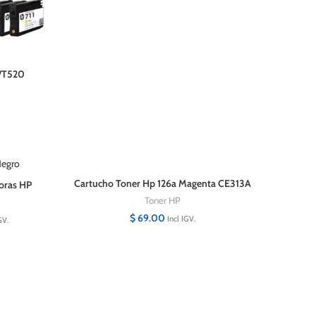
0/T520
Cartucho Toner Hp 126a Magenta CE313A
oras HP
Original
 Alta
Toner HP
$
69.00
Incl IGV.
GV.