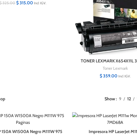
$
315.00
$
325.00
Incl IGV.
TONER LEXMARK X654X11L 
páginas.
Toner Lexmark
$
359.00
Incl IGV.
hop
Show
9
12
P 150A W1500A Negro M111W 975
Impresora HP LaserJet M1
Paginas
Monocromatica 7MD68A + T