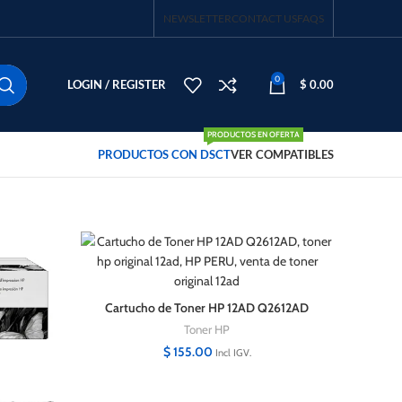
NEWSLETTER
CONTACT US
FAQS
0
LOGIN / REGISTER
$
0.00
PRODUCTOS EN OFERTA
PRODUCTOS CON DSCT
VER COMPATIBLES
Cartucho de Toner HP 12AD Q2612AD
Negro Original
Toner HP
$
155.00
Incl IGV.