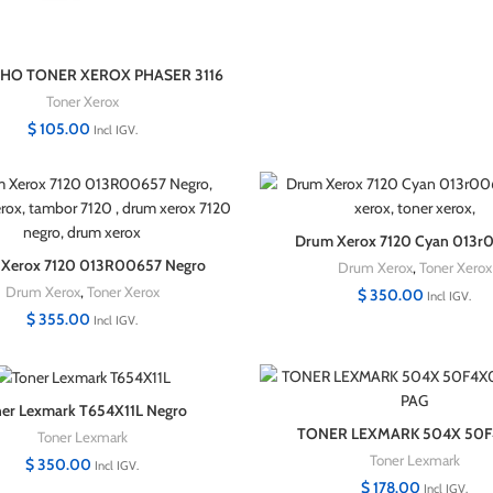
HO TONER XEROX PHASER 3116
109R00748
Toner Xerox
$
105.00
Incl IGV.
Drum Xerox 7120 Cyan 013
Xerox 7120 013R00657 Negro
Drum Xerox
,
Toner Xerox
Drum Xerox
,
Toner Xerox
$
350.00
Incl IGV.
$
355.00
Incl IGV.
er Lexmark T654X11L Negro
TONER LEXMARK 504X 50
Toner Lexmark
10,000 PAG
Toner Lexmark
$
350.00
Incl IGV.
$
178.00
Incl IGV.