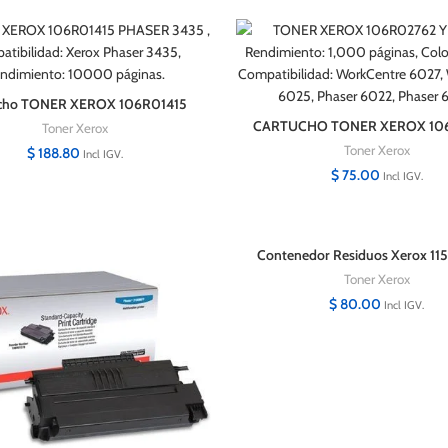
cho TONER XEROX 106R01415
ASER 3435 Alta Capacidad
CARTUCHO TONER XEROX 10
Toner Xerox
YELLOW PARA PHASER 6020
Toner Xerox
$
188.80
Incl IGV.
$
75.00
Incl IGV.
Contenedor Residuos Xerox 1
para C7020/C7025/C70
Toner Xerox
$
80.00
Incl IGV.