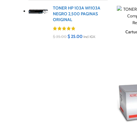
TONER HP 103A W1103A
NEGRO 2,500 PAGINAS
ORIGINAL
Cartu
$
25.00
$
35.00
Incl IGV.
PH