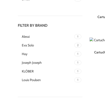
Cartu
FILTER BY BRAND
Alessi
1
Eva Solo
2
Cartuc
Hay
1
Joseph Joseph
1
KLÖBER
1
Louis Poulsen
1
Magisso
1
Vitra
1