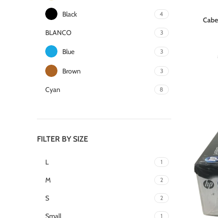
Black
4
Cabe
BLANCO
3
Blue
3
Brown
3
Cyan
8
Magenta
6
Negro
17
FILTER BY SIZE
Yellow
4
L
1
M
2
S
2
Small
1