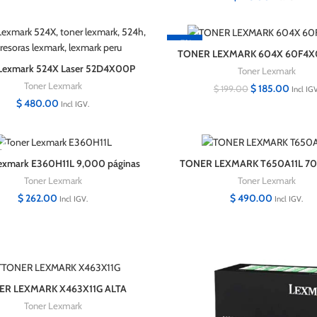
-7%
TONER LEXMARK 604X 60F4X
MX511DHE 20,000 PAGI
 Lexmark 524X Laser 52D4X00P
Toner Lexmark
45,000 Pag.
Toner Lexmark
$
185.00
$
199.00
Incl IGV
$
480.00
Incl IGV.
T
exmark E360H11L 9,000 páginas
TONER LEXMARK T650A11L 70
Toner Lexmark
Toner Lexmark
$
262.00
$
490.00
Incl IGV.
Incl IGV.
ER LEXMARK X463X11G ALTA
APACIDAD 15000 páginas.
Toner Lexmark