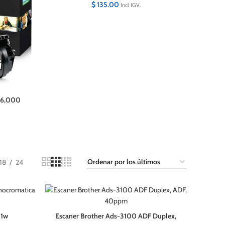
$
135.00
Incl IGV.
36,000
18
24
11w
Escaner Brother Ads-3100 ADF Duplex,
oner
ADF, 40ppm