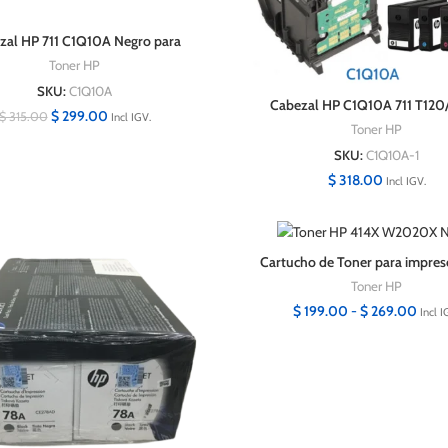
zal HP 711 C1Q10A Negro para
T120/T520
Toner HP
SKU:
C1Q10A
Cabezal HP C1Q10A 711 T12
$
299.00
$
315.00
Incl IGV.
Original
Toner HP
SKU:
C1Q10A-1
$
318.00
Incl IGV.
Cartucho de Toner para impres
M454dw, M479dw, M479fdw
Toner HP
Capacidad
$
199.00
-
$
269.00
Incl I