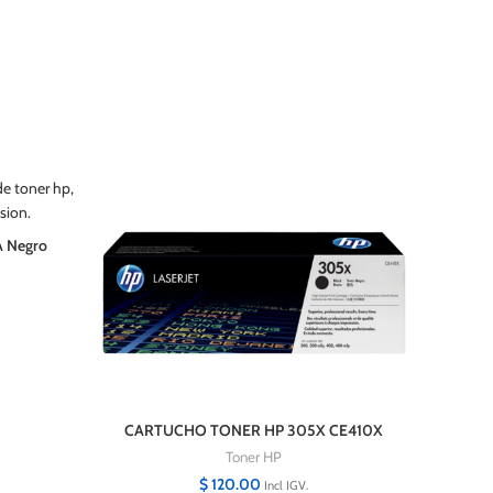
A Negro
CARTUCHO TONER HP 305X CE410X
PRO 400 NEGRO 4000PG ORIGINAL
Toner HP
$
120.00
Incl IGV.