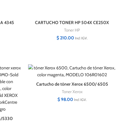
5A 4345
CARTUCHO TONER HP 504X CE250X
CP3525 NEGRO 10500P
Toner HP
$
210.00
Incl IGV.
Cartucho de tóner Xerox 6500/ 6505
106R01602 Magenta Phaser 6500
Toner Xerox
$
98.00
Incl IGV.
25/5330
al