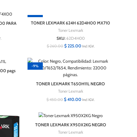
-13%
TONER LEXMARK 624H 62D4H00 MX710
00 PARA
MX810 25.000 Paginas Original
NAS
Toner Lexmark
SKU:
62D4H00
.
$
225.00
$
260.00
Incl IGV.
-9%
00 pags
TONER LEXMARK T650H11L NEGRO
ORIGINAL 22,000 Páginas.
Toner Lexmark
$
410.00
$
450.00
Incl IGV.
TONER LEXMARK X950X2KG NEGRO
PARA X950/52 /54
Toner Lexmark