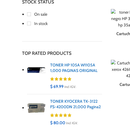
STOCK STATUS
On sale
In stock
Cartuch
TOP RATED PRODUCTS
TONER HP 105A W1105A
1,000 PAGINAS ORIGINAL
Cartu
$
69.99
Incl IGV.
TONER KYOCERA TK-3122
FS-4200DN 21,000 Pagina2
$
80.00
Incl IGV.