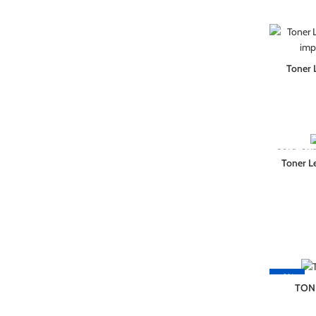
Toner
SOLD OU
Toner L
-3%
TON
C