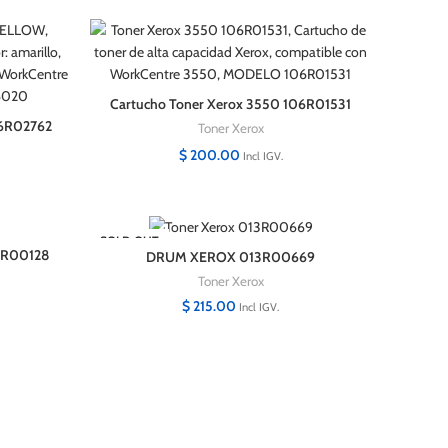
Cartucho Toner Xerox 3550 106R01531
Negro Original Alta Capacidad
6R02762
Toner Xerox
/6022
$
200.00
Incl IGV.
SOLD OUT
15R00128
DRUM XEROX 013R00669
30
WORKCENTRE 5955/5945 200,000
Toner Xerox
PAGINAS
$
215.00
Incl IGV.