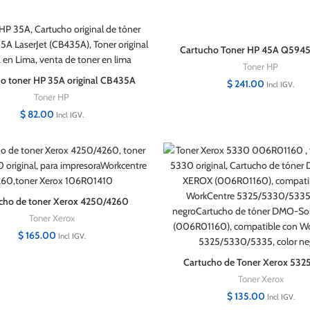
Cartucho Toner HP 45A Q594
NEGRO
Toner HP
o toner HP 35A original CB435A
$
241.00
Incl IGV.
Negro
Toner HP
$
82.00
Incl IGV.
cho de toner Xerox 4250/4260
106R01410 Original
Toner Xerox
$
165.00
Incl IGV.
Cartucho de Toner Xerox 53
006R01160 Negro origin
Toner Xerox
$
135.00
Incl IGV.