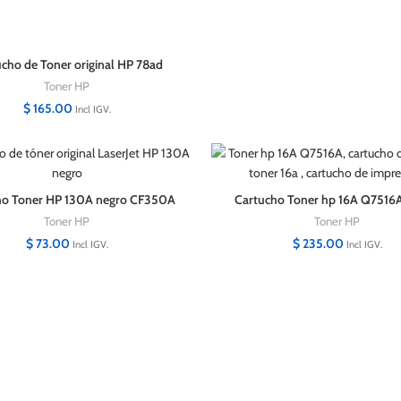
cho de Toner original HP 78ad
ce278ad
Toner HP
$
165.00
Incl IGV.
ho Toner HP 130A negro CF350A
Cartucho Toner hp 16A Q7516
original LaserJet
Toner HP
Toner HP
$
73.00
$
235.00
Incl IGV.
Incl IGV.