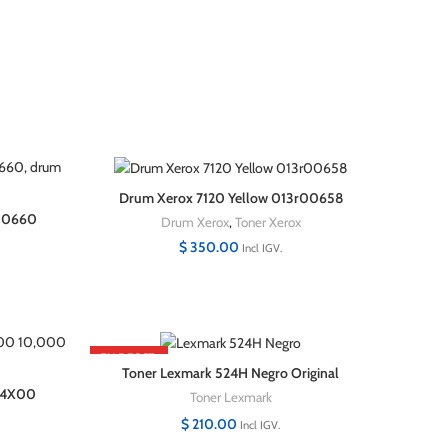
Drum Xerox 7120 Yellow 013r00658
r00660
Drum Xerox
,
Toner Xerox
$
350.00
Incl IGV.
EN DESCT.
Toner Lexmark 524H Negro Original
F4X00
Toner Lexmark
$
210.00
Incl IGV.