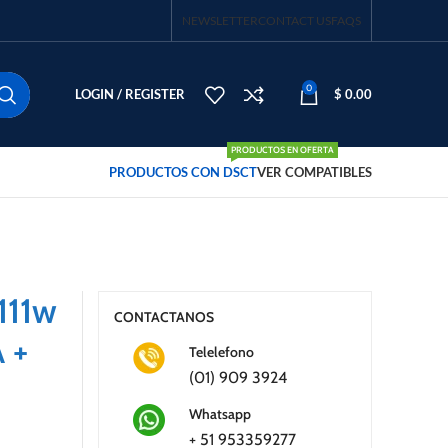
NEWSLETTER
CONTACT US
FAQS
0
LOGIN / REGISTER
$
0.00
PRODUCTOS EN OFERTA
PRODUCTOS CON DSCT
VER COMPATIBLES
111w
CONTACTANOS
 +
Telelefono
(01) 909 3924
NO
7​
Whatsapp
+ 51 953359277