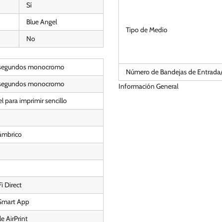
Sí
Blue Angel
Tipo de Medio
No
 segundos monocromo
Número de Bandejas de Entrada/
 segundos monocromo
Información General
l para imprimir sencillo
ámbrico
i Direct
Smart App
e AirPrint