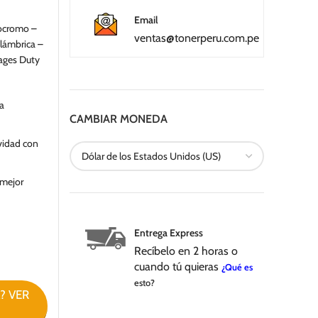
Email
nocromo –
ventas@tonerperu.com.pe
lámbrica –
Pages Duty
la
CAMBIAR MONEDA
vidad con
 mejor
Entrega Express
Recíbelo en 2 horas o
cuando tú quieras
¿Qué es
esto?
? VER