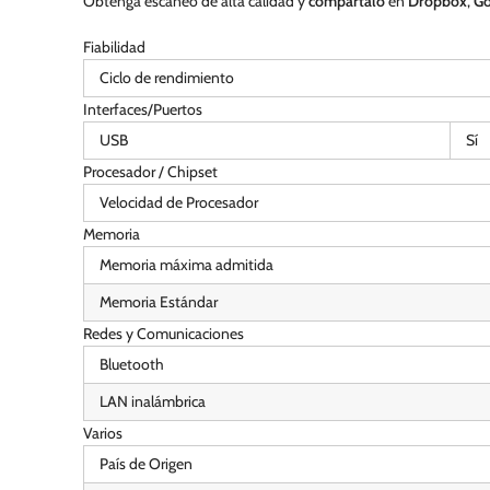
Obtenga escaneo de alta calidad y
compártalo
en
Dropbox
,
Go
Fiabilidad
Ciclo de rendimiento
Interfaces/Puertos
USB
Sí
Procesador / Chipset
Velocidad de Procesador
Memoria
Memoria máxima admitida
Memoria Estándar
Redes y Comunicaciones
Bluetooth
LAN inalámbrica
Varios
País de Origen