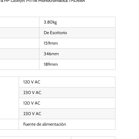
ra
HP LaserJet M111w
Monocromatica
7MD68A
3.80kg
De Escritorio
159mm
346mm
189mm
120 V AC
230 V AC
120 V AC
230 V AC
Fuente de alimentación