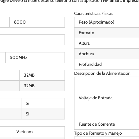
ogle
Drive
o la nube desde su teléfono con la aplicación HP
Smart
.
Impreso
Características Físicas
8000
Peso (Aproximado)
Formato
Altura
Anchura
500MHz
Profundidad
Descripción de la Alimentación
32MB
32MB
Voltaje de Entrada
Sí
Sí
Fuente de Corriente
Vietnam
Tipo de Formato y Manejo