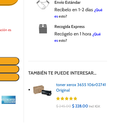
Envío Estándar
Recíbelo en 1-2 días
¿Qué
es
esto?
Recogida Express
ación es
Recógelo en 1 hora
¿Qué
es
esto?
TAMBIÉN TE PUEDE INTERESAR…
toner xerox 3655 106r02741
Original
$
228.00
$
245.00
Incl IGV.