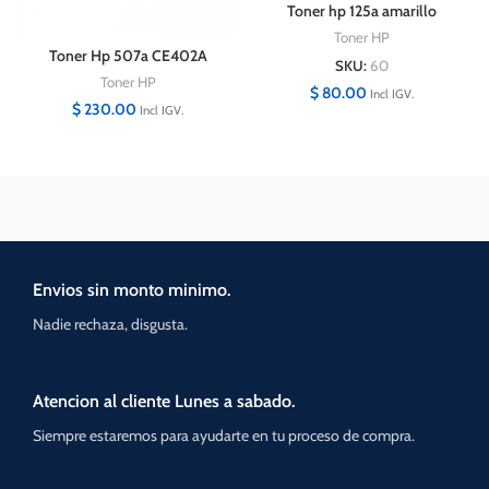
Toner hp 125a amarillo
CB542A Original
Toner HP
Toner Hp 507a CE402A
SKU:
60
Toner HP
$
80.00
Incl IGV.
$
230.00
Incl IGV.
Envios sin monto minimo.
Nadie rechaza, disgusta.
Atencion al cliente Lunes a sabado.
Siempre estaremos para ayudarte en tu proceso de compra.