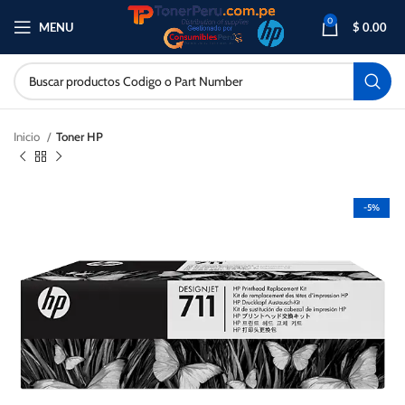
0
MENU
$
0.00
Inicio
Toner HP
-5%