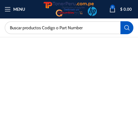
0
MENU
$
0.00