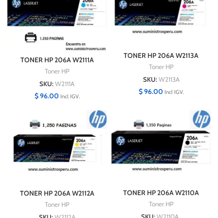
TONER HP 206A W2113A
TONER HP 206A W2111A
MAGENTA 1,250 PAGINAS
Toner HP
CYAN 1,250 PAGINAS
Toner HP
SKU:
W2113A
SKU:
W2111A
$
96.00
Incl IGV.
$
96.00
Incl IGV.
TONER HP 206A W2110A
TONER HP 206A W2112A
NEGRO 1,350 PAGINAS
YELLOW 1,250 PAGINAS
Toner HP
Toner HP
SKU:
W2110A
SKU:
W2112A