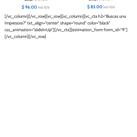
$
83.00
$
96.00
Incl IGV.
Incl IGV.
[/vc_column][/vc_row][vc_row][vc_column][vc_cta h2=”Buscas una
Impresora?” txt_align=”center” shape=”round” color=”black”
css_animation=”slideInUp”][/vc_cta][estimation_form form_id=”9″]
[/vc_column][/vc_row]