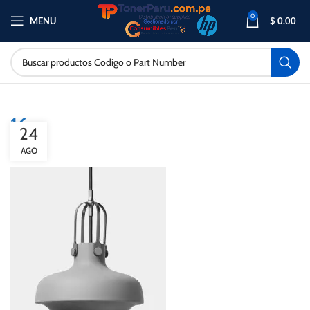
0
MENU
$
0.00
16
24
AGO