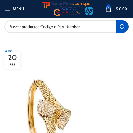
0
MENU
$
0.00
17
20
FEB