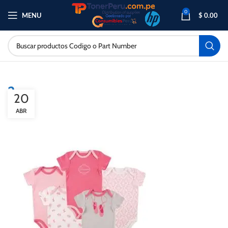
0
MENU
$
0.00
2
20
ABR