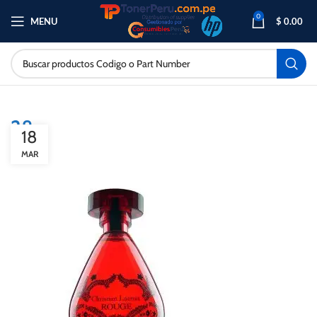
0
MENU
$
0.00
28
18
MAR