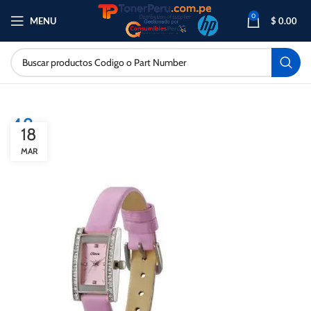
0
MENU
$
0.00
48
18
MAR