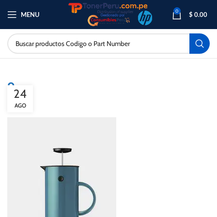
0
MENU
$
0.00
9
24
AGO