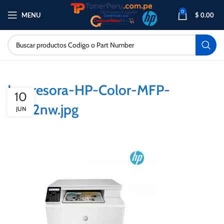
0
MENU
$
0.00
Impresora-HP-Color-MFP-
10
M182nw.jpg
JUN