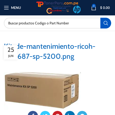
0
MENU
$
0.00
Kit-de-mantenimiento-ricoh-
25
406687-sp-5200.png
JUN