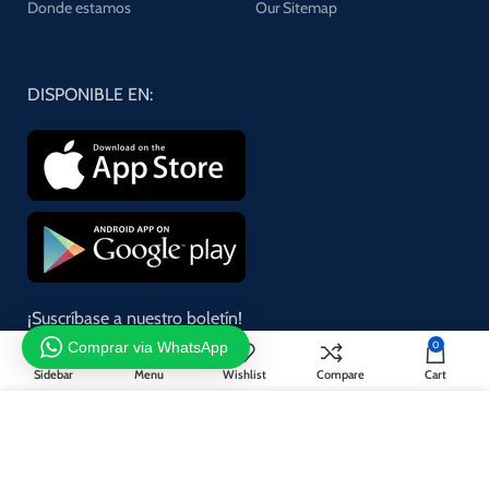
Donde estamos
Our Sitemap
DISPONIBLE EN:
¡Suscríbase a nuestro boletín!
Comprar via WhatsApp
0
Se utilizará de acuerdo con nuestro
Privacy Policy
Sidebar
Menu
Wishlist
Compare
Cart
Utilizamos cookies para mejorar su experiencia en nuestro sitio
web. Al navegar por este sitio web, acepta nuestro uso de cookies.
ACCEPT