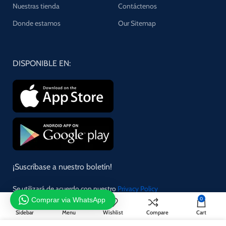
Nuestras tienda
Contáctenos
Donde estamos
Our Sitemap
DISPONIBLE EN:
¡Suscríbase a nuestro boletín!
Se utilizará de acuerdo con nuestro
Privacy Policy
Comprar via WhatsApp
0
Sidebar
Menu
Wishlist
Compare
Cart