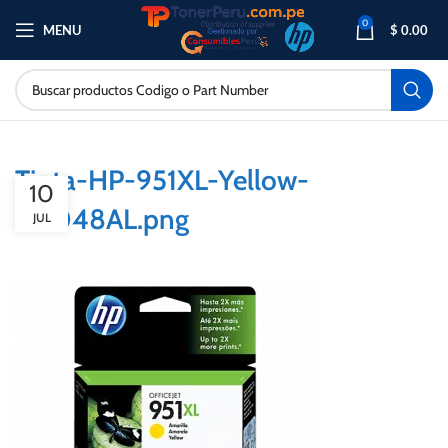
0
MENU
$
0.00
Tinta-HP-951XL-Yellow-
10
CN048AL.png
JUL