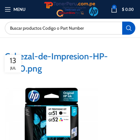
0
MENU
$
0.00
Cabezal-de-Impresion-HP-
13
5820.png
JUL