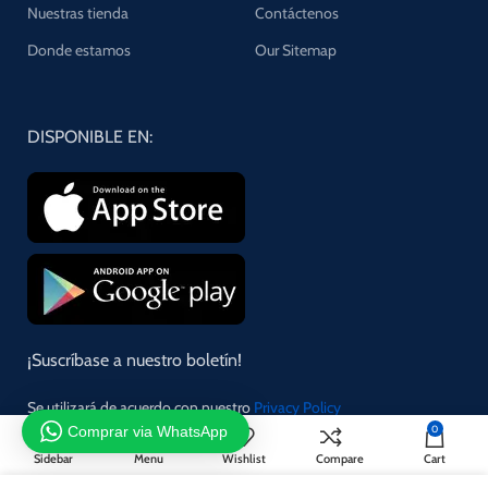
Nuestras tienda
Contáctenos
Donde estamos
Our Sitemap
DISPONIBLE EN:
¡Suscríbase a nuestro boletín!
Se utilizará de acuerdo con nuestro
Privacy Policy
Comprar via WhatsApp
0
Sidebar
Menu
Wishlist
Compare
Cart