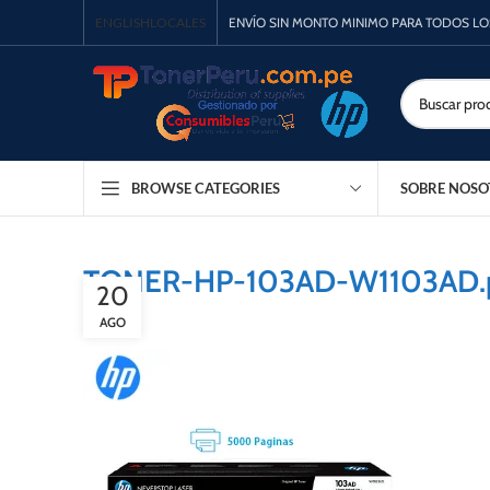
ENGLISH
LOCALES
ENVÍO SIN MONTO MINIMO PARA TODOS L
SOBRE NOSO
BROWSE CATEGORIES
TONER-HP-103AD-W1103AD.
20
AGO