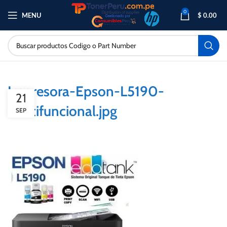
0
MENU
$
0.00
Impresora-Epson-L5190-
21
multifuncional.jpg
SEP