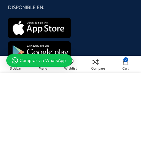
DISPONIBLE EN:
Comprar via WhatsApp
0
Sidebar
Menu
Wishlist
Compare
Cart
¡Suscríbase a nuestro boletín!
Utilizamos cookies para mejorar su experiencia en nuestro sitio
Se utilizará de acuerdo con nuestro
Privacy Policy
web. Al navegar por este sitio web, acepta nuestro uso de cookies.
ACCEPT
Sistema de pago:
Sistema de envío: