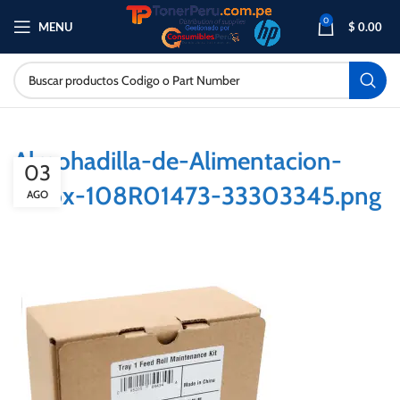
0
MENU
$
0.00
Almohadilla-de-Alimentacion-
03
Xerox-108R01473-33303345.png
AGO