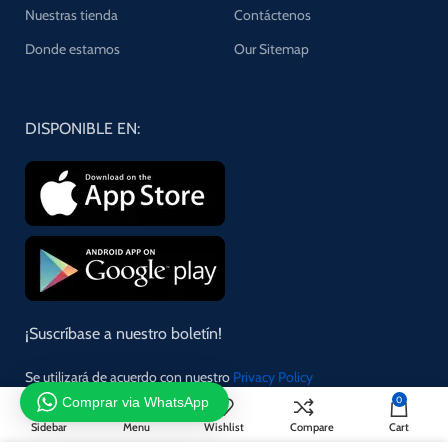
Nuestras tienda
Contáctenos
Donde estamos
Our Sitemap
DISPONIBLE EN:
¡Suscríbase a nuestro boletín!
Se utilizará de acuerdo con nuestro
Privacy Policy
Comprar via WhatsApp
0
Sidebar
Menu
Wishlist
Compare
Cart