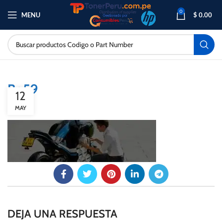
0
MENU
$
0.00
Bg59
12
MAY
DEJA UNA RESPUESTA