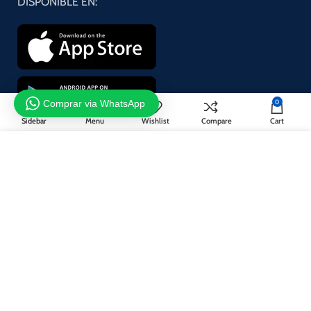
DISPONIBLE EN:
Comprar via WhatsApp
0
Sidebar
Menu
Wishlist
Compare
Cart
¡Suscríbase a nuestro boletín!
Utilizamos cookies para mejorar su experiencia en nuestro sitio
web. Al navegar por este sitio web, acepta nuestro uso de cookies.
Se utilizará de acuerdo con nuestro
Privacy Policy
ACCEPT
Sistema de pago:
Sistema de envío: