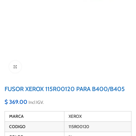
Click to enlarge
FUSOR XEROX 115R00120 PARA B400/B405
$
369.00
Incl IGV.
MARCA
XEROX
CODIGO
115R00120