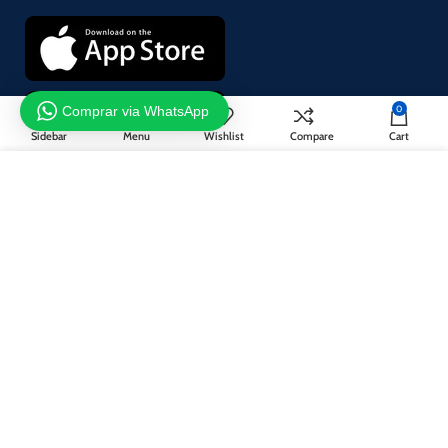
Comprar via WhatsApp
0
Sidebar
Menu
Wishlist
Compare
Cart
Utilizamos cookies para mejorar su experiencia en nuestro sitio
¡Suscríbase a nuestro boletín!
web. Al navegar por este sitio web, acepta nuestro uso de cookies.
Se utilizará de acuerdo con nuestro
Privacy Policy
ACCEPT
Sistema de pago:
Sistema de envío: