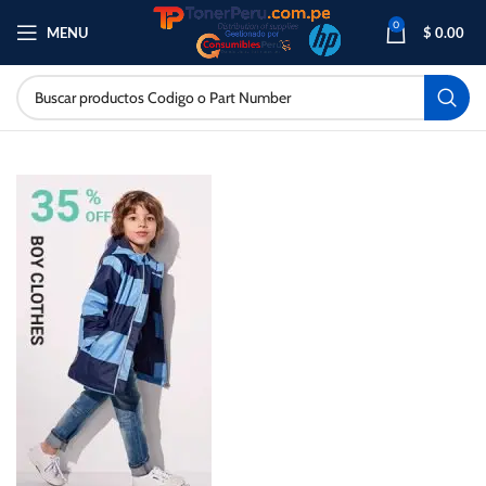
0
MENU
$
0.00