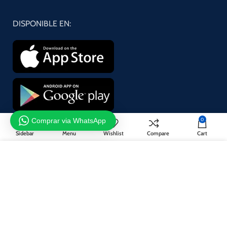
DISPONIBLE EN:
Comprar via WhatsApp
0
¡Suscríbase a nuestro boletín!
Sidebar
Menu
Wishlist
Compare
Cart
Se utilizará de acuerdo con nuestro
Privacy Policy
Utilizamos cookies para mejorar su experiencia en nuestro sitio
web. Al navegar por este sitio web, acepta nuestro uso de cookies.
ACCEPT