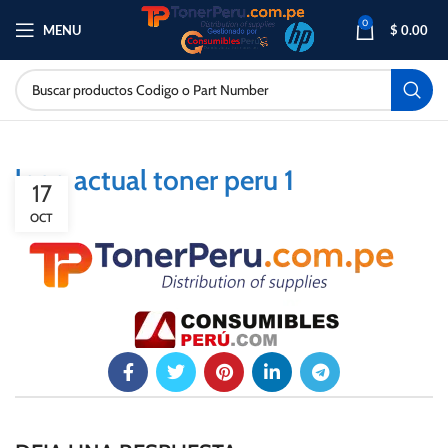
0
MENU
$
0.00
logo actual toner peru 1
17
OCT