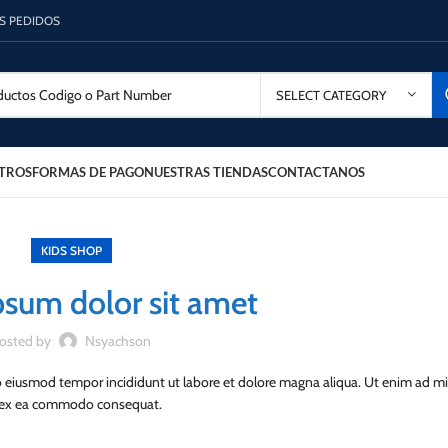
OS PEDIDOS
SELECT CATEGORY
TROS
FORMAS DE PAGO
NUESTRAS TIENDAS
CONTACTANOS
KIDS SHOP
sum dolor sit amet
osted by
Nsyachson
do eiusmod tempor incididunt ut labore et dolore magna aliqua. Ut enim ad m
uip ex ea commodo consequat.