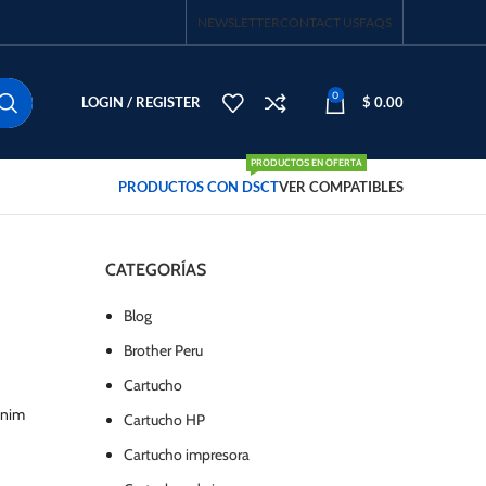
NEWSLETTER
CONTACT US
FAQS
0
LOGIN / REGISTER
$
0.00
PRODUCTOS EN OFERTA
PRODUCTOS CON DSCT
VER COMPATIBLES
CATEGORÍAS
Blog
Brother Peru
Cartucho
inim
Cartucho HP
Cartucho impresora