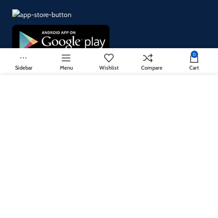
0
Sidebar
Menu
Wishlist
Compare
Cart
¡Suscríbase a nuestro boletín!
Utilizamos cookies para mejorar su experiencia en nuestro sitio
Se utilizará de acuerdo con nuestro
Privacy Policy
web. Al navegar por este sitio web, acepta nuestro uso de cookies.
ACCEPT
Sistema de pago:
Sistema de envío:
Nuestros enlaces sociales: