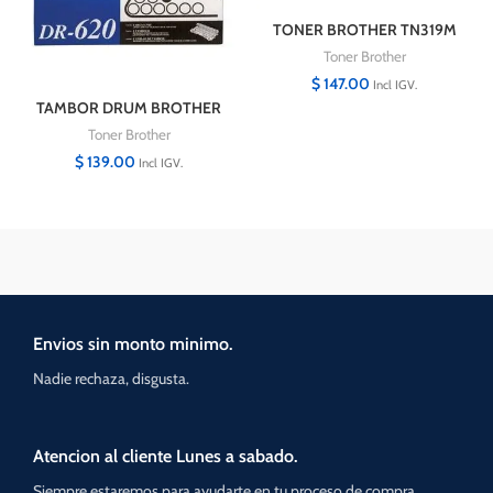
TONER BROTHER TN319M
MAGENTA 6000 PAGINAS
Toner Brother
$
147.00
Incl IGV.
TAMBOR DRUM BROTHER
DR620 HL-5340
Toner Brother
$
139.00
Incl IGV.
Envios sin monto minimo.
Nadie rechaza, disgusta.
Atencion al cliente Lunes a sabado.
Siempre estaremos para ayudarte en tu proceso de compra.