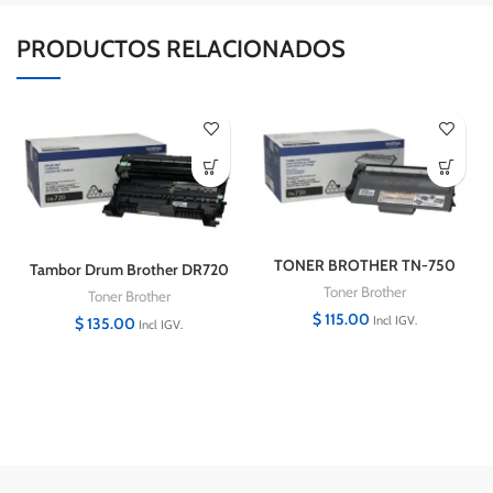
PRODUCTOS RELACIONADOS
TONER BROTHER TN-750
Tambor Drum Brother DR720
HL-5450 NEGRO
HL-5450DN 30,000 Paginas
Toner Brother
Toner Brother
$
115.00
Incl IGV.
$
135.00
Incl IGV.