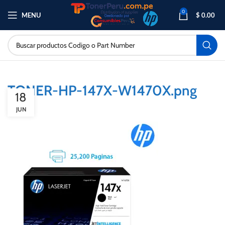
0
MENU
$
0.00
TONER-HP-147X-W1470X.png
18
JUN