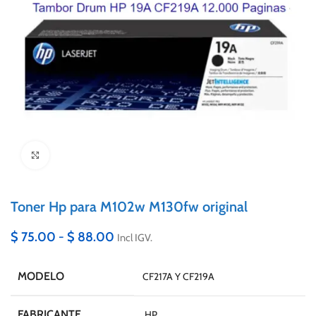
Click to enlarge
Toner Hp para M102w M130fw original
$
75.00
-
$
88.00
Incl IGV.
MODELO
CF217A Y CF219A
FABRICANTE
HP