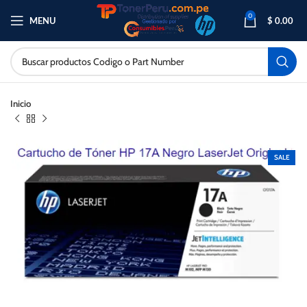
0
MENU
$
0.00
Inicio
SALE