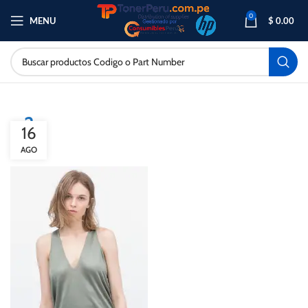
0
MENU
$
0.00
w2
16
AGO