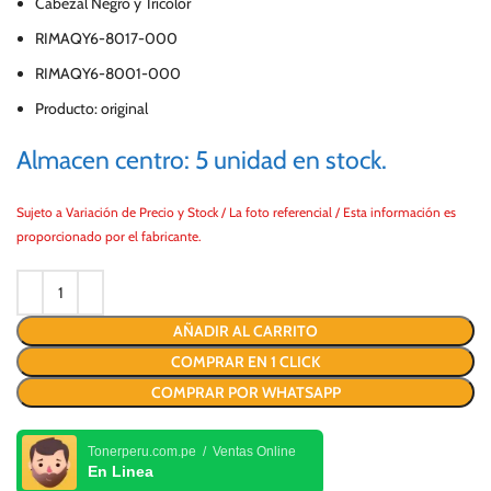
Cabezal Negro y Tricolor
RIMAQY6-8017-000
RIMAQY6-8001-000
Producto: original
Almacen centro: 5 unidad en stock.
Sujeto a Variación de Precio y Stock / La foto referencial / Esta información es
proporcionado por el fabricante.
AÑADIR AL CARRITO
COMPRAR EN 1 CLICK
COMPRAR POR WHATSAPP
Tonerperu.com.pe / Ventas Online
En Linea