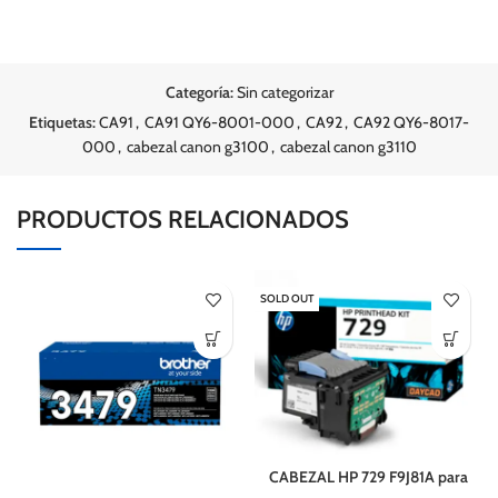
Categoría:
Sin categorizar
Etiquetas:
CA91
,
CA91 QY6-8001-000
,
CA92
,
CA92 QY6-8017-
000
,
cabezal canon g3100
,
cabezal canon g3110
PRODUCTOS RELACIONADOS
SOLD OUT
CABEZAL HP 729 F9J81A para
DesignJet T730 / T830