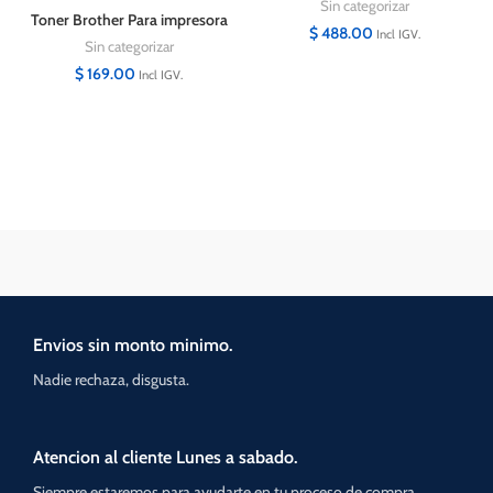
Sin categorizar
Toner Brother Para impresora
$
488.00
Incl IGV.
DCP-L5650DN
Sin categorizar
$
169.00
Incl IGV.
Envios sin monto minimo.
Nadie rechaza, disgusta.
Atencion al cliente Lunes a sabado.
Siempre estaremos para ayudarte en tu proceso de compra.