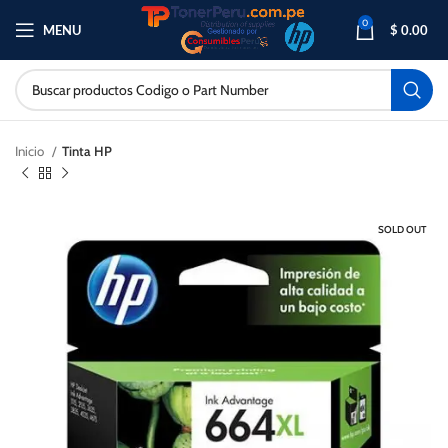
0
MENU
$
0.00
Inicio
Tinta HP
SOLD OUT