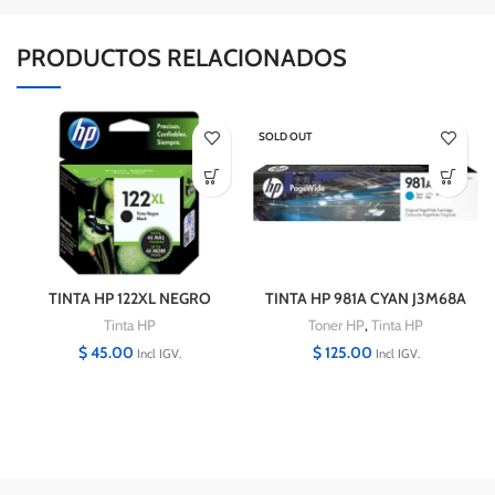
PRODUCTOS RELACIONADOS
SOLD OUT
TINTA HP 122XL NEGRO
TINTA HP 981A CYAN J3M68A
CH563HL 480 PAGINAS
6000 PAGINAS
Tinta HP
Toner HP
,
Tinta HP
$
45.00
$
125.00
Incl IGV.
Incl IGV.