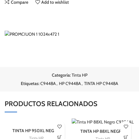
Compare
Add to wishlist
Categoría:
Tinta HP
Etiquetas:
C9448A
,
HP C9448A
,
TINTA HP C9448A
PRODUCTOS RELACIONADOS
TINTA HP 950XL NEGRO
TINTA HP 88XL NEGRO
CN045AL (2300 PAG)
C9396AL
Tinta HP
Tinta HP