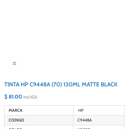
Click to enlarge
TINTA HP C9448A (70) 130ML MATTE BLACK
$
81.00
Incl IGV.
MARCA
HP
CODIGO
C9448A