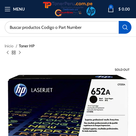
0
MENU
$
0.00
Inicio
Toner HP
SOLD OUT